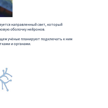
зуется направленный свет, который
новую оболочку нейронов.
ущем учёные планируют подключать к ним
тками и органами.