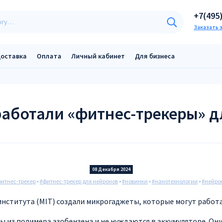
+7(495
Заказать 
оставка
Оплата
Личный кабинет
Для бизнеса
работали «фитнес-трекеры» д
08 Декабря 2024
итнес-трекер
•
#фитнес-трекер для нейронов
•
#новинки
•
#нанотехнологии
•
#нейро
 института (MIT) создали микрогаджеты, которые могут работ
 из полимера азобензена и не нуждаются в аккумуляторе. Он