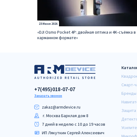
23 Июня 2026
«DJI Osmo Pocket 4P: двойная оптика и 4K‑съёмка в
карманном формате»
Катало
Квадро
Смарт-ч
+7(495)018-07-07
Бренды
Заказать звонок
Навигат
zakaz@armdeviсe.ru
Защита 
г. Москва Барклая дом 8
Детект
7 дней в неделю с 10 до 19 часов
Усилите
ИП Лякуткин Сергей Алексеевич
Микроф