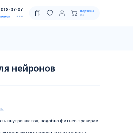
)018-07-07
Корзина
0 ₽
звонок
ля нейронов
ны
ать внутри клеток, подобно фитнес-трекерам.
и активируются с помощью света и могут