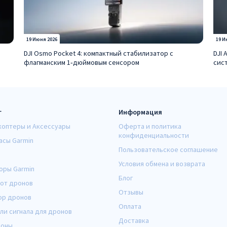
19 Июня 2026
19 И
DJI Osmo Pocket 4: компактный стабилизатор с
DJI 
флагманским 1‑дюймовым сенсором
сис
г
Информация
коптеры и Аксессуары
Оферта и политика
конфиденциальности
асы Garmin
Пользовательское соглашение
Условия обмена и возврата
оры Garmin
Блог
от дронов
Отзывы
ор дронов
Оплата
ли сигнала для дронов
Доставка
оны