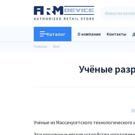
Каталог
О компании
Контакты
Д
Главная
Блог
Учёные раз
#ф
Учёные из Массачусетского технологического
Эти крошечные мягкие устройства изготовлены