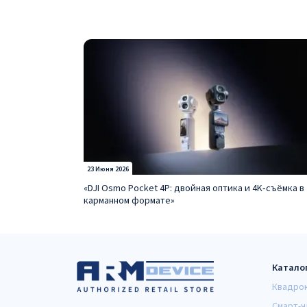
23 Июня 2026
«DJI Osmo Pocket 4P: двойная оптика и 4K‑съёмка в
карманном формате»
Катало
Квадро
Смарт-ч