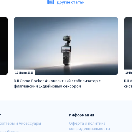
Другие статьи
19 Июня 2026
19 И
DJI Osmo Pocket 4: компактный стабилизатор с
DJI 
флагманским 1‑дюймовым сенсором
сис
г
Информация
коптеры и Аксессуары
Оферта и политика
конфиденциальности
асы Garmin