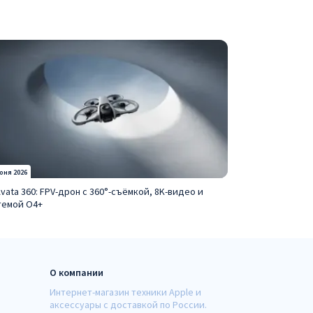
юня 2026
Avata 360: FPV-дрон с 360°-съёмкой, 8K-видео и
темой O4+
О компании
Интернет-магазин техники Apple и
аксессуары с доставкой по России.