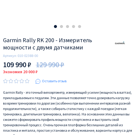
Garmin Rally RK 200 - Измеритель
мощности с двумя датчиками
Артикул:
010-02388-00
109 990 ₽
129 990 ₽
Экономия 20 000 ₽
Оставить отзыв
Garmin Rally - это точный велоэргометр, измеряющий усилие (мощность в ваттах),
прикладываемые к педалям. Эти данные позволяют точно дозировать нагрузку
во время тренировки по дорогам (особенно при выполнении интервалов разной
продолжительности), а также собирать статистику с каждой поездки (легкая
тренировка, длительная тренировка, велогонка). На основании этих данных вы
сможете сформировать профиль мощности спортсмена и выстроить свой
тренировочный процесс. Очень прочная платформа без лишних деталей из
пластика и металла, простая установка и обслуживание, варианты корпуса для