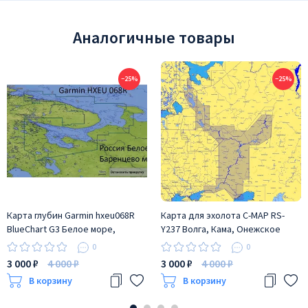
Аналогичные товары
−25%
−25%
Карта глубин Garmin hxeu068R
Карта для эхолота C-MAP RS-
BlueChart G3 Белое море,
Y237 Волга, Кама, Онежское
Баренцево море
озеро, и каналы
0
0
3 000 ₽
4 000 ₽
3 000 ₽
4 000 ₽
В корзину
В корзину