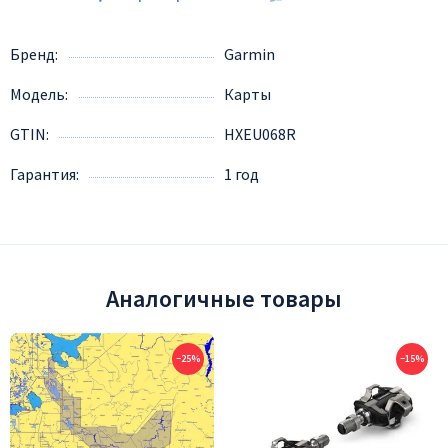
Бренд
Garmin
Модель
Карты
GTIN
HXEU068R
Гарантия
1 год
Аналогичные товары
−25%
−15%