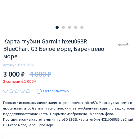
Карта глубин Garmin hxeu068R
BlueChart G3 Белое море, Баренцево
море
Артикул:
HXEU068R
3 000 ₽
4 000 ₽
Экономия 1 000 ₽
Оставить отзыв
Готовая к использованию в навигаторе карточка microSD. Можно установить в
любой навигатор Garmin: туристический, автомобильный, картплоттер, который
поддерживает такие карты. Покрытие изображено на первом фото.
Поставляется на карте памяти microSD 32GB, карта глубин HXEU068R BlueChart
G3 Белое море, Баренцево море.