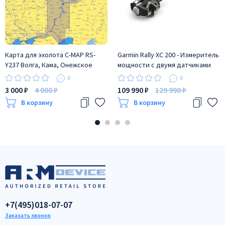
Карта для эхолота C-MAP RS-
Garmin Rally XC 200 - Измеритель
Y237 Волга, Кама, Онежское
мощности с двумя датчиками
озеро, и каналы
0
0
3 000 ₽
4 000 ₽
109 990 ₽
129 990 ₽
В корзину
В корзину
+7(495)018-07-07
Заказать звонок