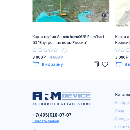
Карта глубин Garmin hxeu062R BlueChart
Карта д
G3 "Внутренние воды России"
Новоси
Новоси
0
3 000 ₽
4 000 ₽
3 000 ₽
В корзину
В 
Катало
Квадро
Смарт-ч
+7(495)018-07-07
Бренды
Заказать звонок
Навигат