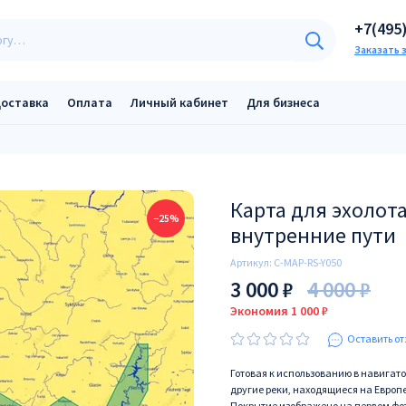
+7(495
Заказать 
оставка
Оплата
Личный кабинет
Для бизнеса
Карта для эхолота
−25%
внутренние пути
Артикул:
C-MAP-RS-Y050
3 000 ₽
4 000 ₽
Экономия 1 000 ₽
Оставить от
Готовая к использованию в навигато
другие реки, находящиеся на Европе
Покрытие изображено на первом фо