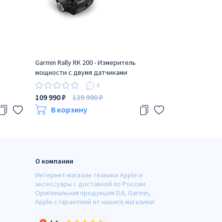
Garmin Rally RK 200 - Измеритель
Карта глубин G
мощности с двумя датчиками
G3 Белое море
0
109 990 ₽
129 990 ₽
3 000 ₽
4 000
В корзину
В корзи
О компании
Интернет-магазин техники Apple и
аксессуары с доставкой по России.
Оригинальная продукция DJI, Garmin,
Apple с гарантией от нашего магазина!