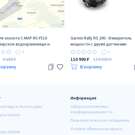
ля эхолота C-MAP RS-Y510
Garmin Rally RS 200 - Измеритель
бирское водохранилище и
мощности с двумя датчиками
бирск-Томск
0
0
4 000 ₽
110 990 ₽
134 990 ₽
корзину
В корзину
г
Информация
коптеры и Аксессуары
Оферта и политика
конфиденциальности
асы Garmin
Пользовательское соглашение
Условия обмена и возврата
оры Garmin