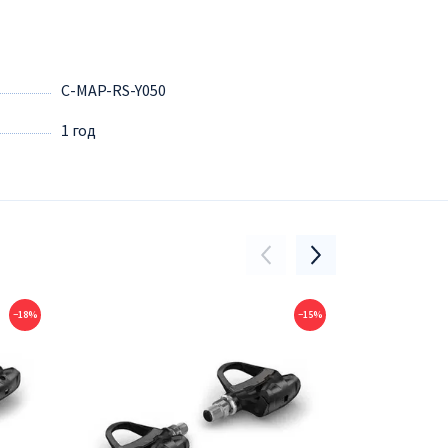
C-MAP-RS-Y050
1 год
−18%
−15%