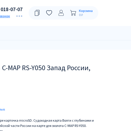
)018-07-07
Корзина
0 ₽
звонок
 C-MAP RS-Y050 Запад России,
зыв
ре карточка microSD. Судоходная карта Волги с глубинами и
йской части России на карте для эхолота C-MAP RS-Y050.
то.