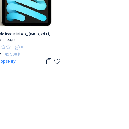
le iPad mini 8.3_ (64GB, Wi-Fi,
 звезда)
0
₽
49 990 ₽
корзину