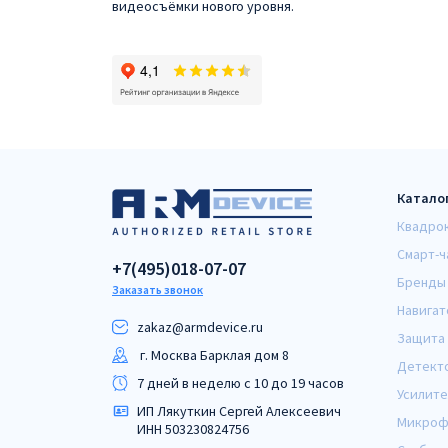
видеосъёмки нового уровня.
Катало
Квадро
Смарт-ч
+7(495)018-07-07
Бренды
Заказать звонок
Навигат
zakaz@armdeviсe.ru
Защита 
г. Москва Барклая дом 8
Детект
7 дней в неделю с 10 до 19 часов
Усилите
ИП Лякуткин Сергей Алексеевич
Микроф
ИНН 503230824756